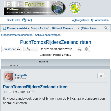
Snelle links
FAQ
Registreer
Aanmelden
Forumoverzicht
Forum Archief
Ritten & Evenementen (Archief)
[Ritten & evenementen] Agenda 2011
oe
Onbeantwoorde berichten
Actieve onderwerpen
k
PuchTomosRijdersZeeland ritten
Gesloten
1 bericht • Pagina
1
van
1
Bericht
Auteur
Citeer
Puchgirlie
PTF Crew
PuchTomosRijdersZeeland ritten
#1
11 Mar 2011, 20:37
B
e
Ik kreeg vandeweek een brief binnen van de PTRZ. Zij organiseren een
r
aantal puchritten.
i
c
h