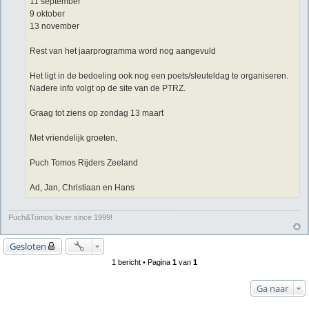
11 september
9 oktober
13 november
Rest van het jaarprogramma word nog aangevuld
Het ligt in de bedoeling ook nog een poets/sleuteldag te organiseren.
Nadere info volgt op de site van de PTRZ.
Graag tot ziens op zondag 13 maart
Met vriendelijk groeten,
Puch Tomos Rijders Zeeland
Ad, Jan, Christiaan en Hans
Puch&Tomos lover since 1999!
Gesloten
1 bericht • Pagina
1
van
1
Ga naar