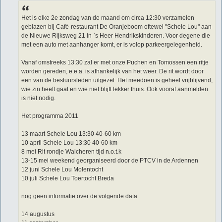
t
Het is elke 2e zondag van de maand om circa 12:30 verzamelen
geblazen bij Café-restaurant De Oranjeboom oftewel "Schele Lou" aan
de Nieuwe Rijksweg 21 in `s Heer Hendrikskinderen. Voor degene die
met een auto met aanhanger komt, er is volop parkeergelegenheid.
Vanaf omstreeks 13:30 zal er met onze Puchen en Tomossen een ritje
worden gereden, e.e.a. is afhankelijk van het weer. De rit wordt door
een van de bestuursleden uitgezet. Het meedoen is geheel vrijblijvend,
wie zin heeft gaat en wie niet blijft lekker thuis. Ook vooraf aanmelden
is niet nodig.
Het programma 2011
13 maart Schele Lou 13:30 40-60 km
10 april Schele Lou 13:30 40-60 km
8 mei Rit rondje Walcheren tijd n.o.t.k
13-15 mei weekend georganiseerd door de PTCV in de Ardennen
12 juni Schele Lou Molentocht
10 juli Schele Lou Toertocht Breda
nog geen informatie over de volgende data
14 augustus