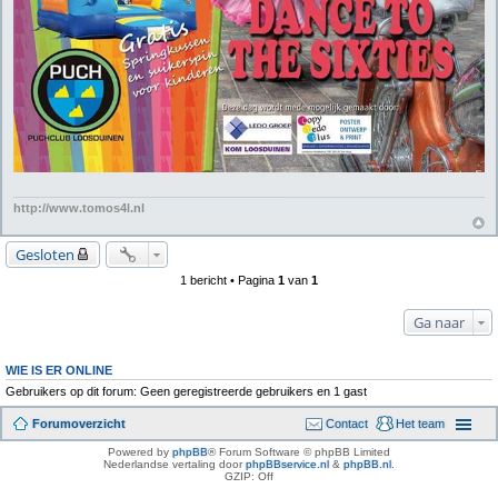
http://www.tomos4l.nl
Gesloten
1 bericht • Pagina
1
van
1
Ga naar
WIE IS ER ONLINE
Gebruikers op dit forum: Geen geregistreerde gebruikers en 1 gast
Forumoverzicht
Contact
Het team
Powered by
phpBB
® Forum Software © phpBB Limited
Nederlandse vertaling door
phpBBservice.nl
&
phpBB.nl
.
GZIP: Off