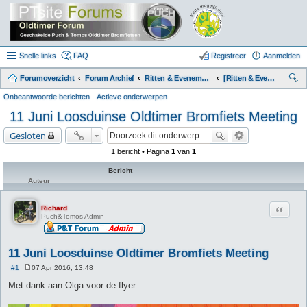
Snelle links
FAQ
Registreer
Aanmelden
Forumoverzicht
Forum Archief
Ritten & Evenementen (Archief)
[Ritten & Evenementen] Agenda 2016
oe
Onbeantwoorde berichten
Actieve onderwerpen
k
11 Juni Loosduinse Oldtimer Bromfiets Meeting
Gesloten
1 bericht • Pagina
1
van
1
Bericht
Auteur
Citeer
Richard
Puch&Tomos Admin
11 Juni Loosduinse Oldtimer Bromfiets Meeting
#1
07 Apr 2016, 13:48
B
e
Met dank aan Olga voor de flyer
r
i
c