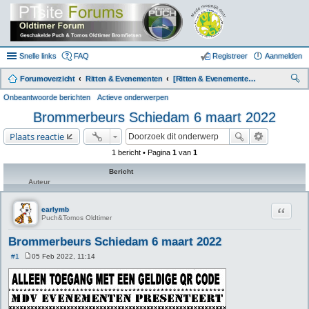
Snelle links
FAQ
Registreer
Aanmelden
Forumoverzicht
Ritten & Evenementen
[Ritten & Evenementen] Agenda
oe
Onbeantwoorde berichten
Actieve onderwerpen
k
Brommerbeurs Schiedam 6 maart 2022
Plaats reactie
1 bericht • Pagina
1
van
1
Bericht
Auteur
Citeer
earlymb
Puch&Tomos Oldtimer
Brommerbeurs Schiedam 6 maart 2022
#1
05 Feb 2022, 11:14
B
e
r
i
c
h