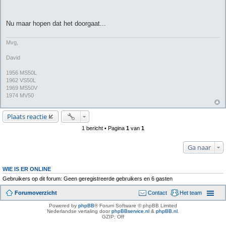
Nu maar hopen dat het doorgaat...
Mvg,
David
1956 MS50L
1962 VS50L
1969 MS50V
1974 MV50
Plaats reactie
1 bericht • Pagina
1
van
1
Ga naar
WIE IS ER ONLINE
Gebruikers op dit forum: Geen geregistreerde gebruikers en 6 gasten
Forumoverzicht
Contact
Het team
Powered by
phpBB
® Forum Software © phpBB Limited
Nederlandse vertaling door
phpBBservice.nl
&
phpBB.nl
.
GZIP: Off