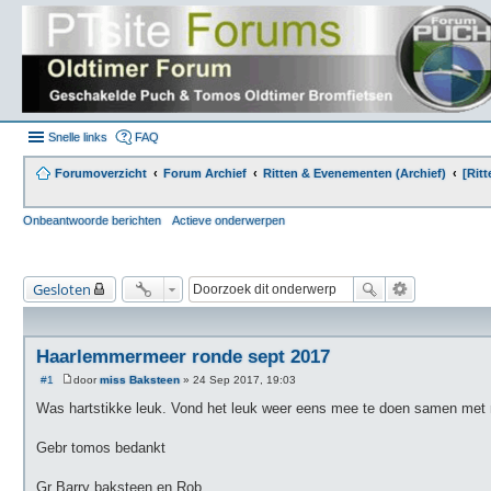
Snelle links
FAQ
Forumoverzicht
Forum Archief
Ritten & Evenementen (Archief)
[Rit
Onbeantwoorde berichten
Actieve onderwerpen
Gesloten
Haarlemmermeer ronde sept 2017
#1
door
miss Baksteen
»
24 Sep 2017, 19:03
B
e
Was hartstikke leuk. Vond het leuk weer eens mee te doen samen met 
r
i
c
Gebr tomos bedankt
h
t
Gr Barry baksteen en Rob