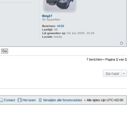
Bing17
Sir SpamAlot
Berichten:
4939
Leeftijd:
49
Lid geworden op:
04 Jun 2005, 10:26
Locatie:
breda
7 berichten • Pagina
1
van
1
Ga naar
Contact
Het team
Verwijder alle forumcookies
Alle tijden zijn
UTC+02:00