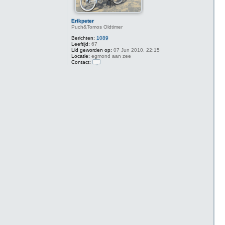
Erikpeter
Puch&Tomos Oldtimer
Berichten:
1089
Leeftijd:
67
Lid geworden op:
07 Jun 2010, 22:15
Locatie:
egmond aan zee
Contact:
C
o
n
t
a
c
t
E
r
i
k
p
e
t
e
r