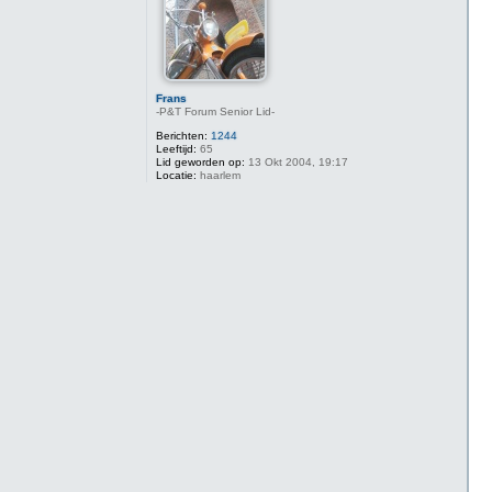
Frans
-P&T Forum Senior Lid-
Berichten:
1244
Leeftijd:
65
Lid geworden op:
13 Okt 2004, 19:17
Locatie:
haarlem