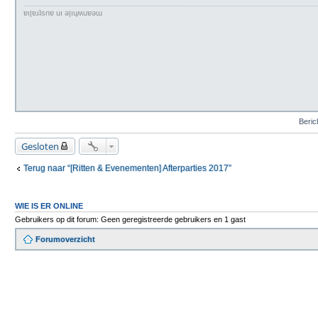
h
t
ɐıןɐɹʇsnɐ uı ǝןıɥʍuɐǝɯ
Beric
Gesloten
Terug naar “[Ritten & Evenementen] Afterparties 2017”
WIE IS ER ONLINE
Gebruikers op dit forum: Geen geregistreerde gebruikers en 1 gast
Forumoverzicht