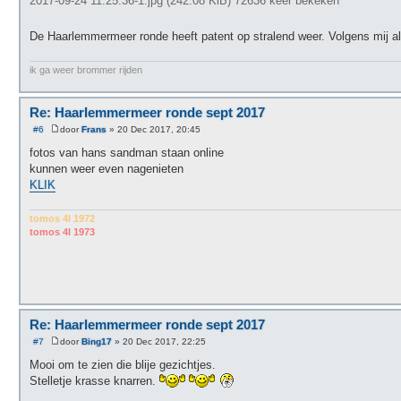
2017-09-24 11.25.36-1.jpg (242.08 KiB) 72636 keer bekeken
De Haarlemmermeer ronde heeft patent op stralend weer. Volgens mij a
ik ga weer brommer rijden
Re: Haarlemmermeer ronde sept 2017
#6
door
Frans
»
20 Dec 2017, 20:45
B
e
fotos van hans sandman staan online
r
kunnen weer even nagenieten
i
c
KLIK
h
t
tomos 4l 1972
tomos 4l 1973
Re: Haarlemmermeer ronde sept 2017
#7
door
Bing17
»
20 Dec 2017, 22:25
B
e
Mooi om te zien die blije gezichtjes.
r
Stelletje krasse knarren.
i
c