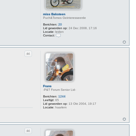
miss Baksteen
Puch&Tomos Geinteresseerde
Berichten:
20
Lid geworden op:
24 Dec 2008, 17:16
Locatie:
leiden
Contact:
C
o
n
t
Citeer
a
c
t
m
i
s
s
B
a
Frans
k
-P&T Forum Senior Lid-
s
t
Berichten:
1244
e
Leeftijd:
65
e
Lid geworden op:
13 Okt 2004, 19:17
n
Locatie:
haarlem
Citeer