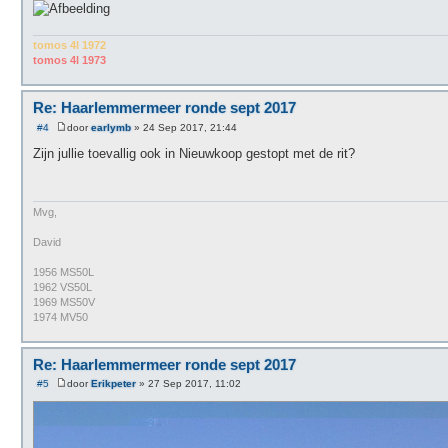
tomos 4l 1972
tomos 4l 1973
Re: Haarlemmermeer ronde sept 2017
#4
door
earlymb
»
24 Sep 2017, 21:44
B
e
Zijn jullie toevallig ook in Nieuwkoop gestopt met de rit?
r
i
c
h
t
Mvg,
David
1956 MS50L
1962 VS50L
1969 MS50V
1974 MV50
Re: Haarlemmermeer ronde sept 2017
#5
door
Erikpeter
»
27 Sep 2017, 11:02
B
e
r
i
c