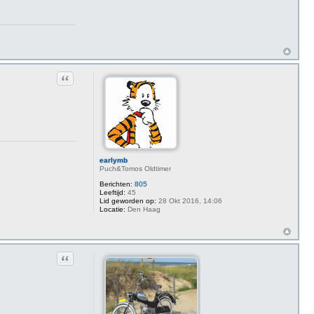
Citeer
earlymb
Puch&Tomos Oldtimer
Berichten:
805
Leeftijd:
45
Lid geworden op:
28 Okt 2016, 14:06
Locatie:
Den Haag
Citeer