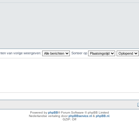
hten van vorige weergeven:
Sorteer op
Powered by
phpBB
® Forum Software © phpBB Limited
Nederlandse vertaling door
phpBBservice.nl
&
phpBB.nl
.
GZIP: Off