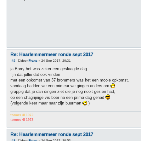
Re: Haarlemmermeer ronde sept 2017
#2
door
Frans
»
24 Sep 2017, 20:31
B
e
ja Barry het was zeker een geslaagde dag
r
fijn dat jullie dat ook vinden
i
c
met een opkomst van 37 brommers was het een mooie opkomst.
h
vandaag hadden we een primeur we gingen anders om
t
grappig dat je dan dingen ziet die je nog nooit gezien had,
op een chagrijnige vis boer na een prima dag gehad
(volgende keer maar naar zijn buurman
)
tomos 4l 1972
tomos 4l 1973
Re: Haarlemmermeer ronde sept 2017
#3
door
Frans
»
24 Sep 2017, 20:53