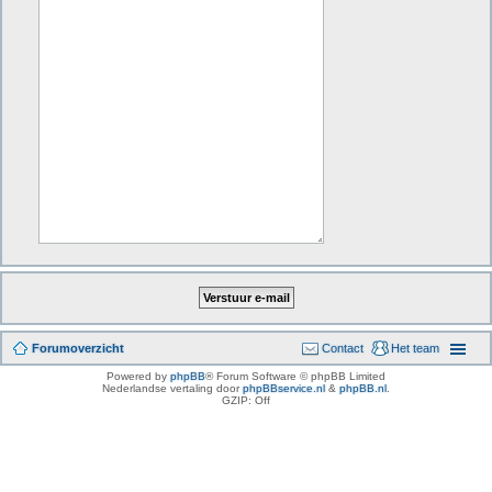
Forumoverzicht
Contact
Het team
Powered by
phpBB
® Forum Software © phpBB Limited
Nederlandse vertaling door
phpBBservice.nl
&
phpBB.nl
.
GZIP: Off