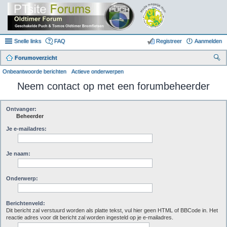
Snelle links
FAQ
Registreer
Aanmelden
Forumoverzicht
oe
Onbeantwoorde berichten
Actieve onderwerpen
k
Neem contact op met een forumbeheerder
Ontvanger:
Beheerder
Je e-mailadres:
Je naam:
Onderwerp:
Berichtenveld:
Dit bericht zal verstuurd worden als platte tekst, vul hier geen HTML of BBCode in. Het
reactie adres voor dit bericht zal worden ingesteld op je e-mailadres.