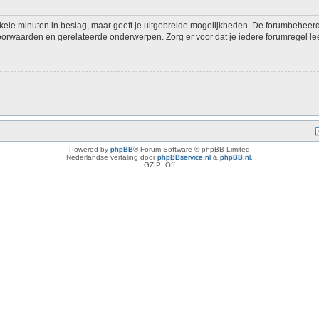
kele minuten in beslag, maar geeft je uitgebreide mogelijkheden. De forumbeheerd
voorwaarden en gerelateerde onderwerpen. Zorg er voor dat je iedere forumregel lee
Powered by
phpBB
® Forum Software © phpBB Limited
Nederlandse vertaling door
phpBBservice.nl
&
phpBB.nl
.
GZIP: Off