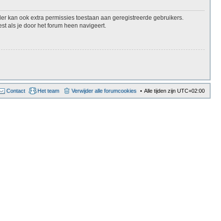
er kan ook extra permissies toestaan aan geregistreerde gebruikers.
st als je door het forum heen navigeert.
Contact
Het team
Verwijder alle forumcookies
Alle tijden zijn
UTC+02:00